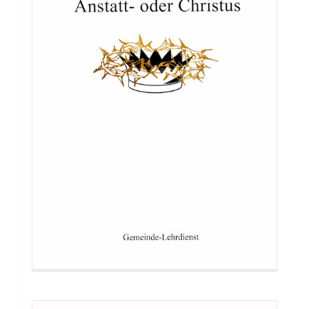
Buch: Laodicea`s Verhängnis