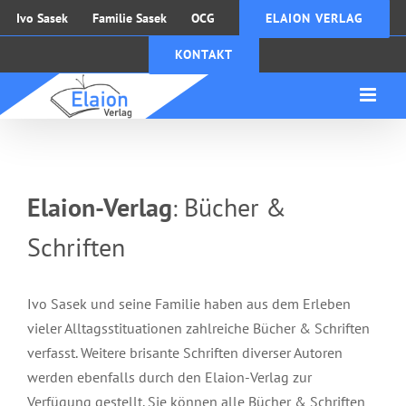
Zum
Ivo Sasek
Familie Sasek
OCG
ELAION VERLAG
Inhalt
KONTAKT
springen
Elaion-Verlag
Bücher &
:
Schriften
Ivo Sasek und seine Familie haben aus dem Erleben
vieler Alltagsstituationen zahlreiche Bücher & Schriften
verfasst. Weitere brisante Schriften diverser Autoren
werden ebenfalls durch den Elaion-Verlag zur
Verfügung gestellt. Sie können alle Bücher & Schriften