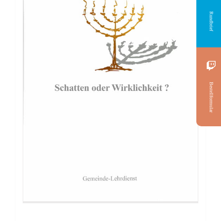
Rundbrief
Bestellformular
Buch: Reich Gottes zwischen Kochherd
und Wäschekorb