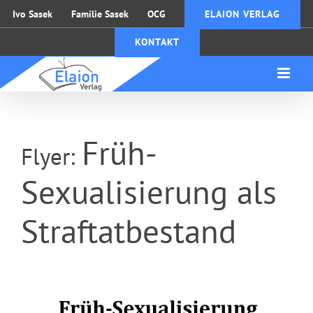
Zum
Ivo Sasek
Familie Sasek
OCG
ELAION VERLAG
Inhalt
KONTAKT
springen
Früh-
Flyer:
Sexualisierung als
Straftatbestand