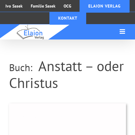
Zum
Ivo Sasek
Familie Sasek
OCG
ELAION VERLAG
Inhalt
KONTAKT
springen
Anstatt – oder
Buch:
Christus