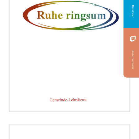
Rundbrief
Broschüre: Anleitung zum Abzocken
Bestellformular