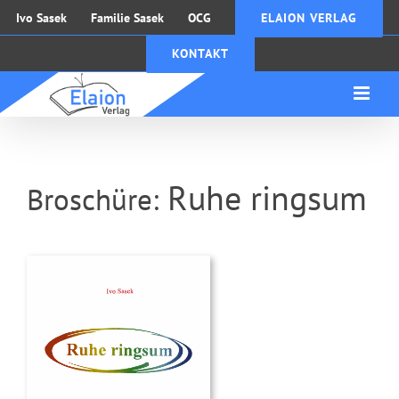
Zum
Ivo Sasek
Familie Sasek
OCG
ELAION VERLAG
Inhalt
KONTAKT
springen
Ruhe ringsum
Broschüre: