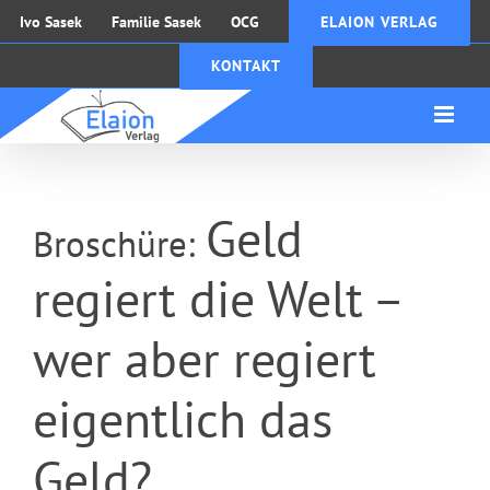
Zum
Ivo Sasek
Familie Sasek
OCG
ELAION VERLAG
Inhalt
KONTAKT
springen
Geld
Broschüre:
regiert die Welt –
wer aber regiert
eigentlich das
Geld?