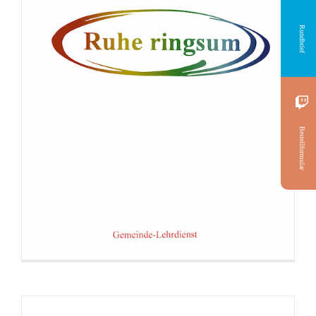
Rundbrief
Broschüre: Anleitung zum Abzocken
Bestellformular