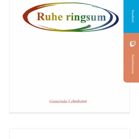
Rundbrief
Broschüre: Anleitung zum Abzocken
Bestellformular