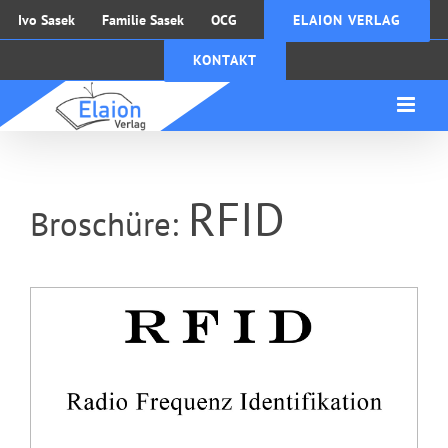
Zum
Ivo Sasek
Familie Sasek
OCG
ELAION VERLAG
Inhalt
KONTAKT
springen
RFID
Broschüre: