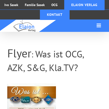
Zum
Ivo Sasek
Familie Sasek
OCG
ELAION VERLAG
Inhalt
KONTAKT
springen
Flyer
Was ist OCG,
:
AZK, S&G, Kla.TV?