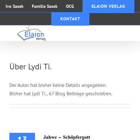
Zum
Ivo Sasek
Familie Sasek
OCG
ELAION VERLAG
Inhalt
KONTAKT
springen
Über
Lydi Ti.
Der Autor hat bisher keine Details angegeben.
Bisher hat Lydi Ti., 67 Blog Beiträge geschrieben.
Broschüre: Jahwe –
Schöpfergott oder
Teufel?
13