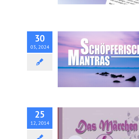
Traktat: Schöpferische Mant
30
03, 2024
Das Märchen von den 6 Nul
25
12, 2014