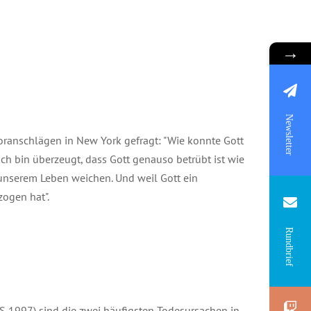
→
Newsletter
oranschlägen in New York gefragt: "Wie konnte Gott
ch bin überzeugt, dass Gott genauso betrübt ist wie
s unserem Leben weichen. Und weil Gott ein
zogen hat".
Rundbrief
fS 1997) sind die zwei häufigsten Todesursachen in