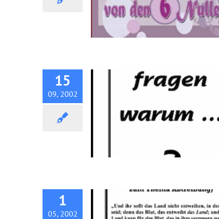
Traktat: Und sie fragen war
15
09, 2002
Traktat: Das Gesetz der Blutsc
1
05, 2002