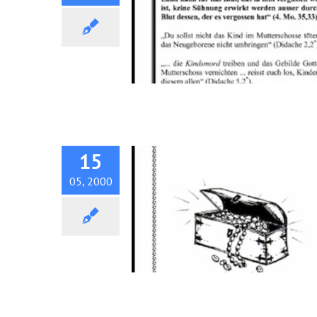
Traktat: Der Schatz der
unsichtbaren Welt
15
05, 2000