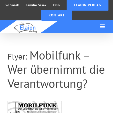
Zum
Ivo Sasek
Familie Sasek
OCG
ELAION VERLAG
Inhalt
KONTAKT
springen
Mobilfunk –
Flyer:
Wer übernimmt die
Verantwortung?