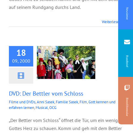
auf seinem Rundgang durchs Land.
Newsletter
Weiterlesen
DVD: Der Bettler
vom Schloss
18
Rundbrief
09, 2000
DVD: Der Bettler vom Schloss
Bestellformular
Filme und DVDs
,
Anni Sasek
,
Familie Sasek
,
Film
,
Gott kennen und
erfahren lernen
,
Musical
,
OCG
„Der Bettler vom Schloss“ öffnet die Tür, um ein wenig in
Gottes Herz zu schauen. Komm und geh mit dem Bettler