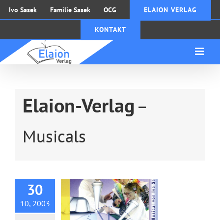
Zum
Ivo Sasek
Familie Sasek
OCG
ELAION VERLAG
Inhalt
KONTAKT
springen
Elaion-Verlag
–
Musicals
DVD: Proteros-
Konverter
30
10, 2003