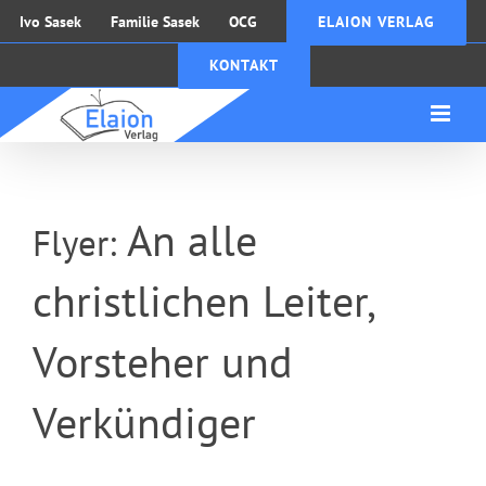
Zum
Ivo Sasek
Familie Sasek
OCG
ELAION VERLAG
Inhalt
KONTAKT
springen
An alle
Flyer:
christlichen Leiter,
Vorsteher und
Verkündiger