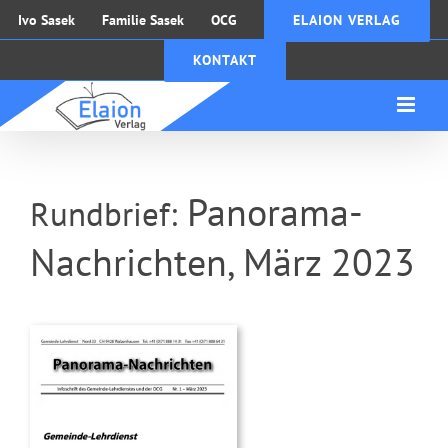
Zum
Ivo Sasek
Familie Sasek
OCG
ELAION VERLAG
Inhalt
KONTAKT
springen
Panorama-
Rundbrief:
Nachrichten, März 2023