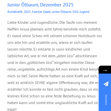
Junior Ölbaum, Dezember 2025
Rundbriefe
,
2025
,
Familie Sasek
,
Junior Ölbaum
,
OCG-Jugend
Liebe Kinder und Jugendliche, Die Taufe von meinem
Neffen Josua (damals acht Jahre) berührte mich zutiefst.
Er stand ohne Scheu mit seinem schönen Notizbuch vor
uns alle hin und erzählte uns, wieso er sich taufen
lassen möchte. Er erklärte in sooo kindlicher und
lieblicher Art, wie er mit dem „alten Jösi“ abschliessen
und in den „göttlichen Jösi“ eingehen möchte. Diese
→
reine, ungeteilte, aufrichtige Art von einem Kind berührte
mich so tief. Seine Worte hatten so eine Kraft auf sich,
weil es wirklich SEINE eigene Offenbarung war, die er da
erzählte! Ich konnte es fast nicht glauben, dass so ein
kleines Kind schon so eine feste Beziehung zu Jesus
Newsletter
haben kann und somit eine unglaubliche Kraft auf sich
trägt!