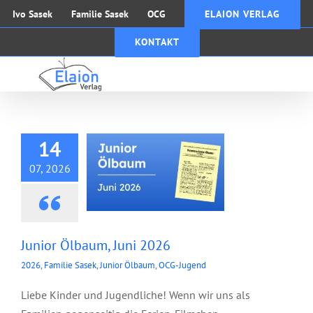
Zum
Ivo Sasek
Familie Sasek
OCG
ELAION VERLAG
Inhalt
KONTAKT
springen
Junior Ölbaum, Juni
2026
14
07, 2026
Junior Ölbaum, Juni 2026
2026
,
Familie Sasek
,
Junior Ölbaum
,
OCG-Jugend
Liebe Kinder und Jugendliche! Wenn wir uns als