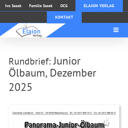
Zum
Ivo Sasek
Familie Sasek
OCG
ELAION VERLAG
Inhalt
KONTAKT
springen
Junior
Rundbrief:
Ölbaum, Dezember
2025