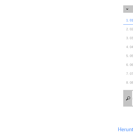
1. 0
2. 0
3. 0
4. 0
5. 0
6. 0
7. 0
8. 0
9. 0
Herun