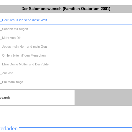
Der Salomonswunsch (Familien-Oratorium 2001)
1_Herr Jesus ich sehe diese Welt
2_Schenk mir Augen
3_Mehr von Dir
4_Jesus mein Herr und mein Gott
5_O Herr bitte hilf den Menschen
6_Ehre Deine Mutter und Dein Vater
7_Zuelose
8_Em Mami folge
9_Chueli
terladen