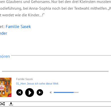
hen Glaubens und Gehorsams. Nur bei den drei Kleinsten mussten
odieführung, bei Anna-Sophia noch bei der Textwahl mithelfen. 
ht werdet wie die Kinder…!“
ret:
Familie Sasek
eder
hören
Familie Sasek
01_Herr Jesus ich sehe diese Welt