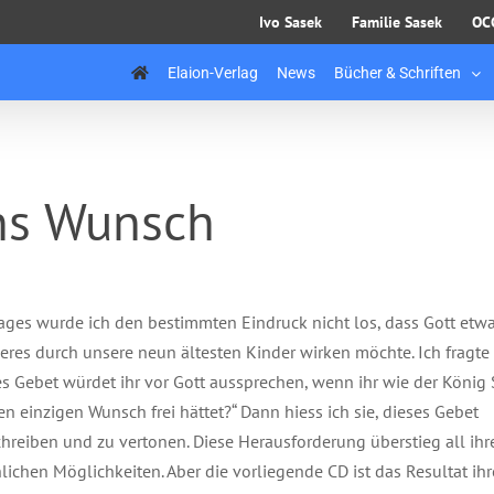
Ivo Sasek
Familie Sasek
OC
Elaion-Verlag
News
Bücher & Schriften
ns Wunsch
ages wurde ich den bestimmten Eindruck nicht los, dass Gott etw
res durch unsere neun ältesten Kinder wirken möchte. Ich fragte 
s Gebet würdet ihr vor Gott aussprechen, wenn ihr wie der Köni
en einzigen Wunsch frei hättet?“ Dann hiess ich sie, dieses Gebet
hreiben und zu vertonen. Diese Herausforderung überstieg all ihr
ichen Möglichkeiten. Aber die vorliegende CD ist das Resultat ihr