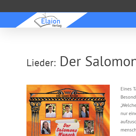
Zum
Inhalt
springen
Der Salomo
Lieder:
Eines T
Besonde
„Welche
nur ein
aufzusc
menschl