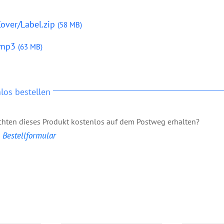
Cover/Label.zip
(58 MB)
.mp3
(63 MB)
los bestellen
hten dieses Produkt kostenlos auf dem Postweg erhalten?
Bestellformular
lomons
CD: Erziehe mit
CD: F
ch
Vision
An