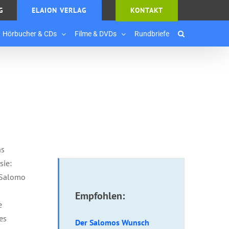
G
ELAION VERLAG
KONTAKT
Hörbucher & CDs
Filme & DVDs
Rundbriefe
as
sie:
g Salomo
Empfohlen:
e
es
Der Salomos Wunsch