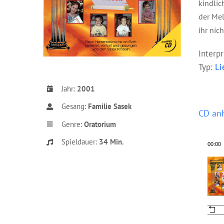
kindlic
der Mel
ihr nic
Interp
Typ:
Li
Jahr:
2001
Gesang:
Familie Sasek
CD an
Genre:
Oratorium
Spieldauer:
34
Min.
00:00