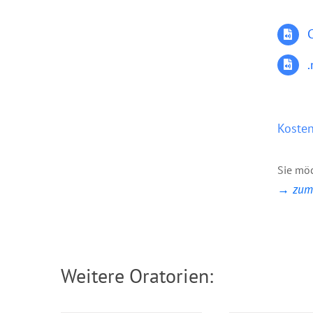
Kosten
Sie möc
→ zum 
CD: Der Sa
CD: Beziehung zu
Wuns
Gott
Weitere Oratorien: