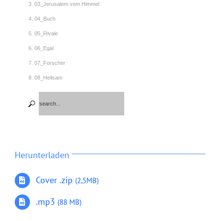
3. 03_Jerusalem vom Himmel
4. 04_Buch
5. 05_Rivale
6. 06_Egal
7. 07_Forscher
8. 08_Heilsam
9. 09_Angedockt
10. 10_Hiob
11. 11_Wie beim Radio
12. 12_der Tod muss raus
13. 13_Schaff uns Hilfe
Herunterladen
Cover .zip
(2,5MB)
.mp3
(88 MB)