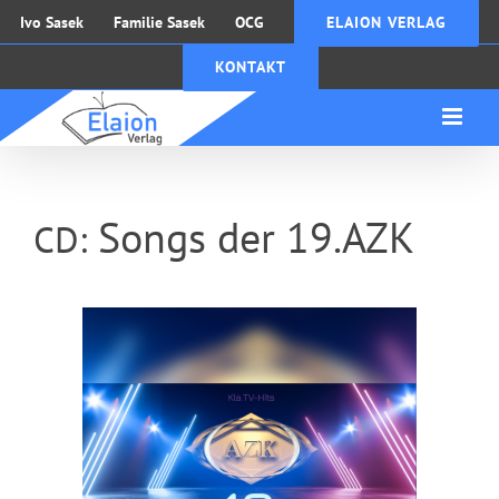
Zum
Ivo Sasek
Familie Sasek
OCG
ELAION VERLAG
Inhalt
KONTAKT
springen
Songs der 19.AZK
CD: