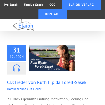
Zum
Ivo Sasek
Familie Sasek
OCG
ELAION VERLAG
Inhalt
KONTAKT
springen
CD: Lieder von Ruth
Elpida Forell-Sasek
31
12, 2024
CD: Lieder von Ruth Elpida Forell-Sasek
Hörbücher und CDs
,
Lieder
23 Tracks geballte Ladung Motivation, Feeling und