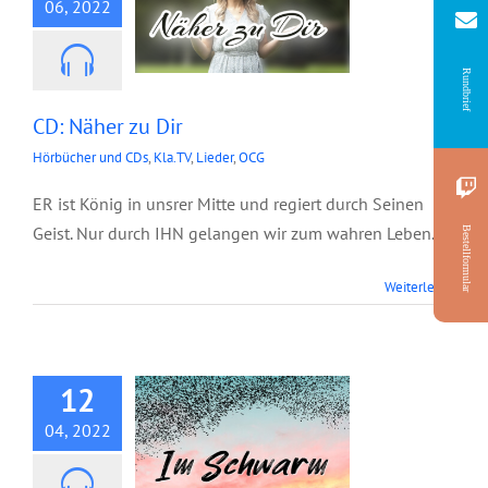
06, 2022
Rundbrief
CD: Näher zu Dir
Hörbücher und CDs
,
Kla.TV
,
Lieder
,
OCG
ER ist König in unsrer Mitte und regiert durch Seinen
Geist. Nur durch IHN gelangen wir zum wahren Leben.
Bestellformular
Weiterlesen
CD: Im Schwarm
12
04, 2022