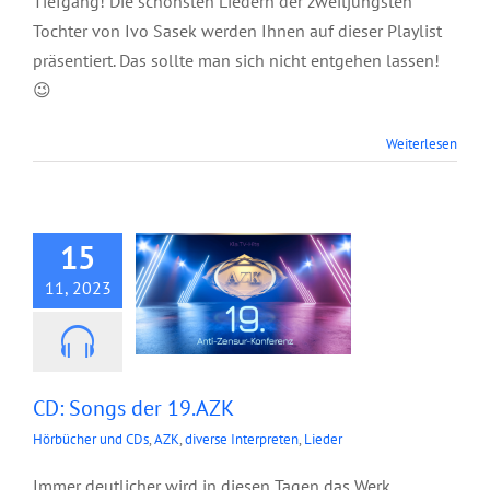
Tiefgang! Die schönsten Liedern der zweitjüngsten
Tochter von Ivo Sasek werden Ihnen auf dieser Playlist
präsentiert. Das sollte man sich nicht entgehen lassen!
😉
Weiterlesen
CD: Songs der
19.AZK
15
11, 2023
CD: Songs der 19.AZK
Hörbücher und CDs
,
AZK
,
diverse Interpreten
,
Lieder
Immer deutlicher wird in diesen Tagen das Werk