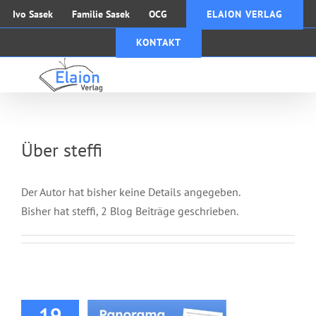
Zum
Ivo Sasek
Familie Sasek
OCG
ELAION VERLAG
Inhalt
KONTAKT
springen
Über
steffi
Der Autor hat bisher keine Details angegeben.
Bisher hat steffi, 2 Blog Beiträge geschrieben.
Panorama
Nachrichten,
Oktober 2020
19