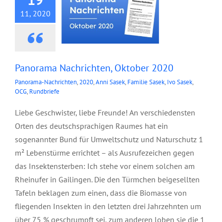
11, 2020
Panorama Nachrichten, Oktober 2020
Panorama-Nachrichten
,
2020
,
Anni Sasek
,
Familie Sasek
,
Ivo Sasek
,
OCG
,
Rundbriefe
Liebe Geschwister, liebe Freunde! An verschiedensten
Orten des deutschsprachigen Raumes hat ein
sogenannter Bund für Umweltschutz und Naturschutz 1
m² Lebenstürme errichtet – als Ausrufezeichen gegen
das Insektensterben: Ich stehe vor einem solchen am
Rheinufer in Gailingen. Die den Türmchen beigesellten
Tafeln beklagen zum einen, dass die Biomasse von
fliegenden Insekten in den letzten drei Jahrzehnten um
über 75 % geschrumpft sei, zum anderen loben sie die 1