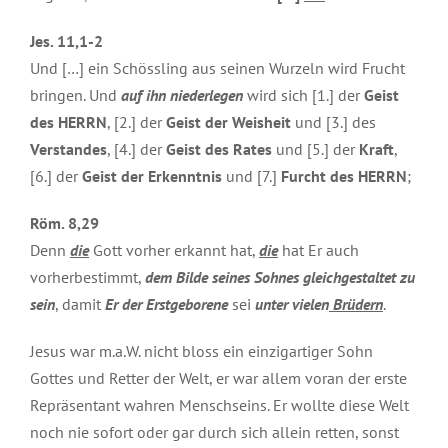
Jes. 11,1-2
Und […] ein Schössling aus seinen Wurzeln wird Frucht
bringen. Und
auf ihn niederlegen
wird sich [1.] der
Geist
des HERRN
, [2.] der
Geist der Weisheit
und [3.] des
Verstandes
, [4.] der
Geist des Rates
und [5.] der
Kraft
,
[6.] der
Geist der Erkenntnis
und [7.]
Furcht des HERRN
;
Röm. 8,29
Denn
die
Gott vorher erkannt hat,
die
hat Er auch
vorherbestimmt,
dem Bilde seines Sohnes gleichgestaltet zu
sein
, damit
Er der Erstgeborene
sei
unter vielen
Brüdern
.
Jesus war m.a.W. nicht bloss ein einzigartiger Sohn
Gottes und Retter der Welt, er war allem voran der erste
Repräsentant wahren Menschseins. Er wollte diese Welt
noch nie sofort oder gar durch sich allein retten, sonst