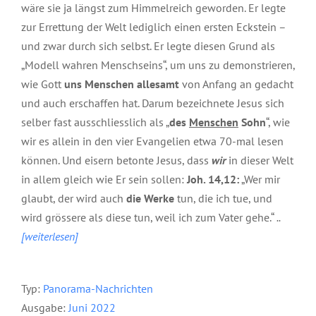
wäre sie ja längst zum Himmelreich geworden. Er legte
zur Errettung der Welt lediglich einen ersten Eckstein –
und zwar durch sich selbst. Er legte diesen Grund als
„Modell wahren Menschseins“, um uns zu demonstrieren,
wie Gott
uns Menschen allesamt
von Anfang an gedacht
und auch erschaffen hat. Darum bezeichnete Jesus sich
selber fast ausschliesslich als „
des
Menschen
Sohn
“, wie
wir es allein in den vier Evangelien etwa 70-mal lesen
können. Und eisern betonte Jesus, dass
wir
in dieser Welt
in allem gleich wie Er sein sollen:
Joh. 14,12:
„Wer mir
glaubt, der wird auch
die Werke
tun, die ich tue, und
wird grössere als diese tun, weil ich zum Vater gehe.“
..
[weiterlesen]
Typ:
P
anorama-Nachrichten
Ausgabe:
Juni 2022