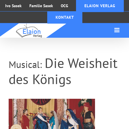
Zum
Ivo Sasek
Familie Sasek
OCG
ELAION VERLAG
Inhalt
KONTAKT
springen
Die Weisheit
Musical:
des Königs