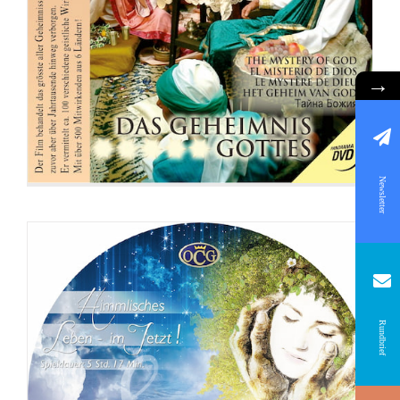
DVD: 2 Evangelisationstreffen –
Himmlisches Leben und Göttliche
Fundamente
→
Newsletter
Rundbrief