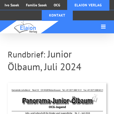
Zum
Ivo Sasek
Familie Sasek
OCG
ELAION VERLAG
Inhalt
KONTAKT
springen
Junior
Rundbrief:
Ölbaum, Juli 2024