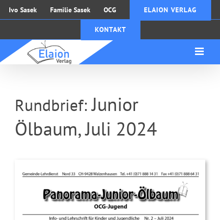
Zum
Ivo Sasek
Familie Sasek
OCG
ELAION VERLAG
Inhalt
KONTAKT
springen
Junior
Rundbrief:
Ölbaum, Juli 2024