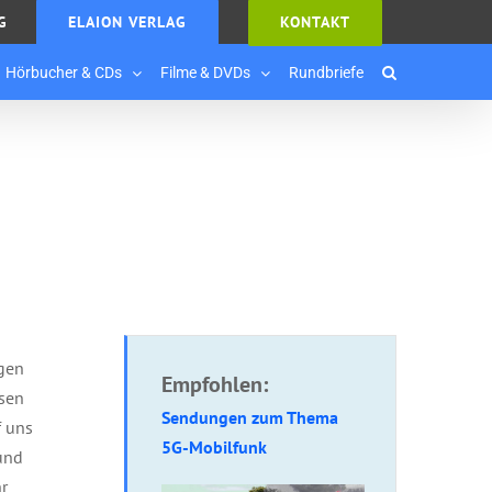
G
ELAION VERLAG
KONTAKT
Hörbucher & CDs
Filme & DVDs
Rundbriefe
egen
Empfohlen:
esen
Sendungen zum Thema
f uns
5G-Mobilfunk
und
r