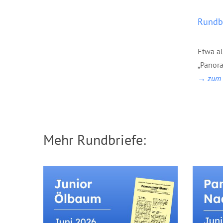
Rundbr
Etwa a
„Panora
→ zum B
Mehr Rundbriefe: