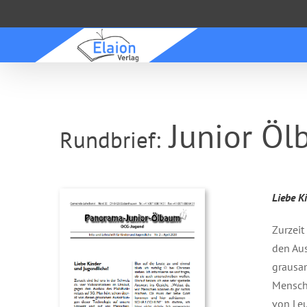
Zum
Inhalt
springen
Junior Öl
Rundbrief:
Liebe K
Zurzeit
den Aus
grausa
Mensch
von Leu