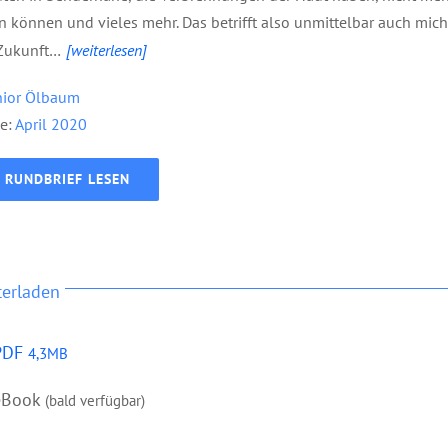
n können und vieles mehr. Das betrifft also unmittelbar auch mic
Zukunft…
[weiterlesen]
nior Ölbaum
e:
April 2020
RUNDBRIEF LESEN
terladen
PDF
4,3MB
eBook
(bald verfügbar)