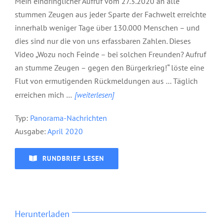
Mein eindringlicher Aufruf vom 27.3.2020 an alle
stummen Zeugen aus jeder Sparte der Fachwelt erreichte
innerhalb weniger Tage über 130.000 Menschen – und
dies sind nur die von uns erfassbaren Zahlen. Dieses
Video „Wozu noch Feinde – bei solchen Freunden? Aufruf
an stumme Zeugen – gegen den Bürgerkrieg!“ löste eine
Flut von ermutigenden Rückmeldungen aus … Täglich
erreichen mich
…
[weiterlesen]
Typ:
P
anorama-Nachrichten
Ausgabe:
April 2020
RUNDBRIEF LESEN
Herunterladen