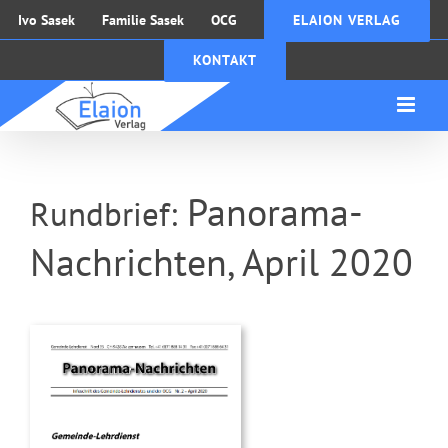
Zum
Ivo Sasek
Familie Sasek
OCG
ELAION VERLAG
Inhalt
KONTAKT
springen
Panorama-
Rundbrief:
Nachrichten, April 2020