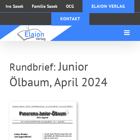
Zum
Ivo Sasek
Familie Sasek
OCG
ELAION VERLAG
Inhalt
KONTAKT
springen
Junior
Rundbrief:
Ölbaum, April 2024