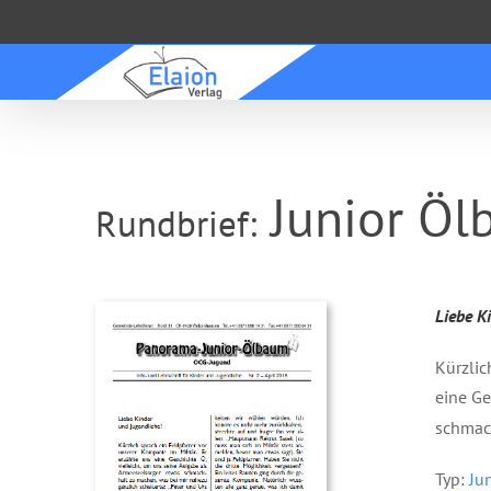
Zum
Inhalt
springen
Junior Öl
Rundbrief:
Liebe K
Kürzlic
eine Ge
schmack
Typ:
Ju