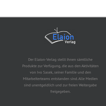
Der Elaion-Verlag stellt ihnen sämtliche
Produkte zur Verfügung, die aus den Aktivitäten
von Ivo Sasek, seiner Familie und den
Mitarbeiterteams entstanden sind. Alle Medien
sind unentgeldlich und zur freien Weitergabe
freigegeben.