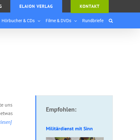
G
ELAION VERLAG
KONTAKT
Hörbucher & CDs
Filme & DVDs
Rundbriefe
te uns
Empfohlen:
 etwas
rlesen]
Militärdienst mit Sinn