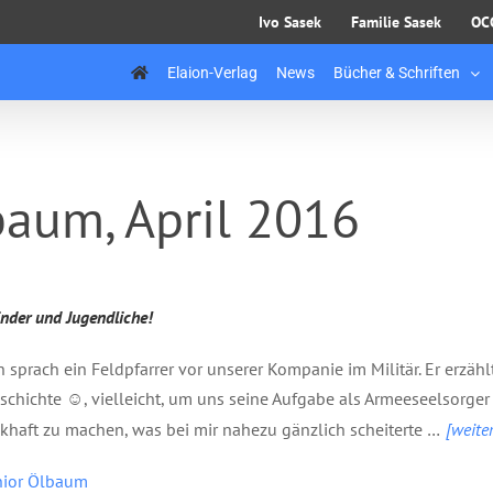
Ivo Sasek
Familie Sasek
OC
Elaion-Verlag
News
Bücher & Schriften
baum, April 2016
inder und Jugendliche!
h sprach ein Feldpfarrer vor unserer Kompanie im Militär. Er erzähl
schichte ☺, vielleicht, um uns seine Aufgabe als Armeeseelsorger
haft zu machen, was bei mir nahezu gänzlich scheiterte …
[weite
nior Ölbaum