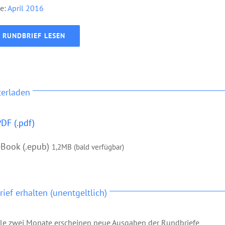
e:
April
2016
RUNDBRIEF LESEN
terladen
DF (.pdf)
eBook (.epub)
1,2MB (bald verfügbar)
ief erhalten (unentgeltlich)
lle zwei Monate erscheinen neue Ausgaben der Rundbriefe