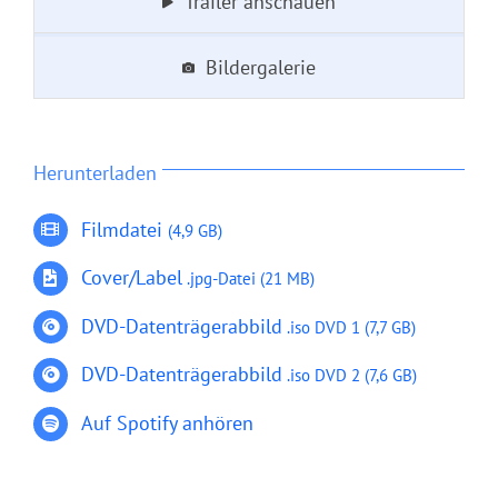
Trailer anschauen
Bildergalerie
Herunterladen
Filmdatei
(4,9 GB)
Cover/Label
.jpg-Datei (21 MB)
DVD-Datenträgerabb
ild
.
iso
DVD 1
(7,7 GB)
DVD-Datenträgerabbild
.iso
DVD 2
(7,6 GB)
Auf Spotify anhören