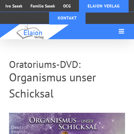
Zum
Ivo Sasek
Familie Sasek
OCG
ELAION VERLAG
Inhalt
KONTAKT
springen
Oratoriums-DVD:
Organismus unser
Schicksal