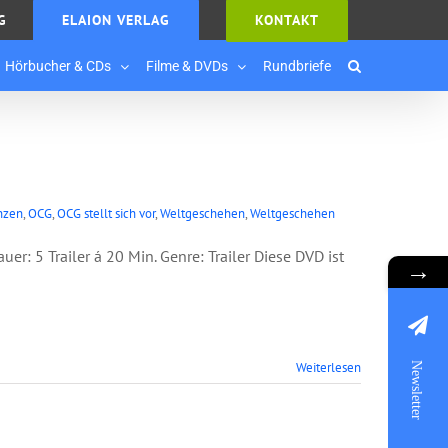
G
ELAION VERLAG
KONTAKT
Hörbucher & CDs
Filme & DVDs
Rundbriefe
nzen
,
OCG
,
OCG stellt sich vor
,
Weltgeschehen
,
Weltgeschehen
uer: 5 Trailer á 20 Min. Genre: Trailer Diese DVD ist
→
Weiterlesen
Newsletter