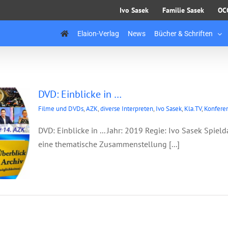
Ivo Sasek
Familie Sasek
OC
Elaion-Verlag
News
Bücher & Schriften
DVD: Einblicke in …
Filme und DVDs
,
AZK
,
diverse Interpreten
,
Ivo Sasek
,
Kla.TV
,
Konfere
DVD: Einblicke in ... Jahr: 2019 Regie: Ivo Sasek Spielda
eine thematische Zusammenstellung [...]