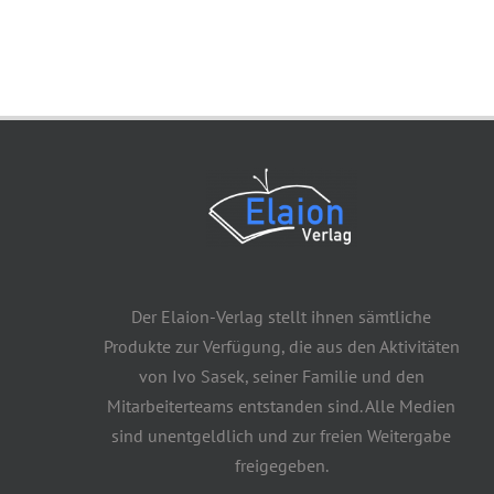
Der Elaion-Verlag stellt ihnen sämtliche
Produkte zur Verfügung, die aus den Aktivitäten
von Ivo Sasek, seiner Familie und den
Mitarbeiterteams entstanden sind. Alle Medien
sind unentgeldlich und zur freien Weitergabe
freigegeben.