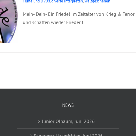
Filme und DVDs
,
diverse Interpreten
,
Weltgeschehen
Mein- Dein- Ein Friede! Im Zeitalter von Krieg & Terr
und schaffen wieder Frieden!
NEWS
Junior Ölbaum, Juni 2026
Panorama Nachrichten, Juni 2026