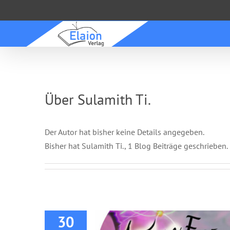
Zum
Inhalt
springen
Über
Sulamith Ti.
Der Autor hat bisher keine Details angegeben.
Bisher hat Sulamith Ti., 1 Blog Beiträge geschrieben.
DVD: M-D- Ein Friede
30