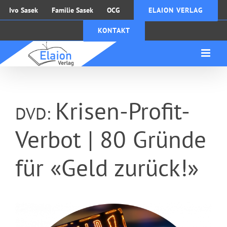
Zum
Ivo Sasek
Familie Sasek
OCG
ELAION VERLAG
Inhalt
KONTAKT
springen
Krisen-Profit-
DVD:
Verbot | 80 Gründe
für «Geld zurück!»