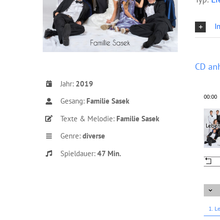
I
CD an
Jahr:
2019
00:00
Gesang:
Familie Sasek
Texte & Melodie:
Familie Sasek
Genre:
diverse
Spieldauer:
47
Min.
1. L