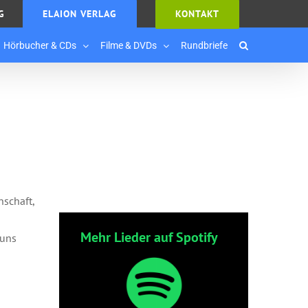
G
ELAION VERLAG
KONTAKT
Hörbucher & CDs
Filme & DVDs
Rundbriefe
nschaft,
Mehr Lieder auf Spotify
 uns