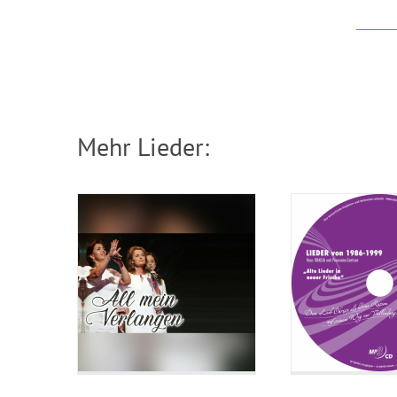
CD: Alte Li
CD: All mein
neuer Fr
Verlangen
(Lieder vo
Mehr Lieder:
1999