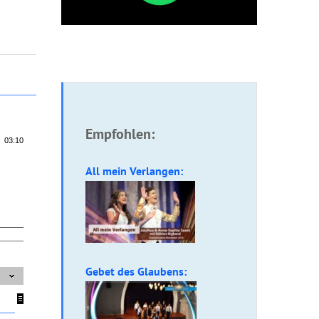
Empfohlen:
03:10
All mein Verlangen:
Gebet des Glaubens: