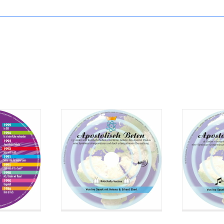
eder in
CD: Apostolisch
ische
CD: A
Beten (Botschafts-
n 1986-
Beten (
Version)
)