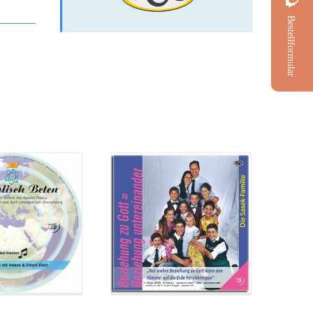
Bestellformular
postolisch
CD: Beziehung zu
Liedversion)
Gott