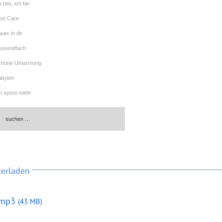
 bist, ich bin
est Care
was in dir
ausendfach
Schöne Umarmung
abylon
ch spüre mehr
ausend Worte - Alternate Version
Wie eine Braut
Diese Welt
terladen
.mp3
(43 MB)