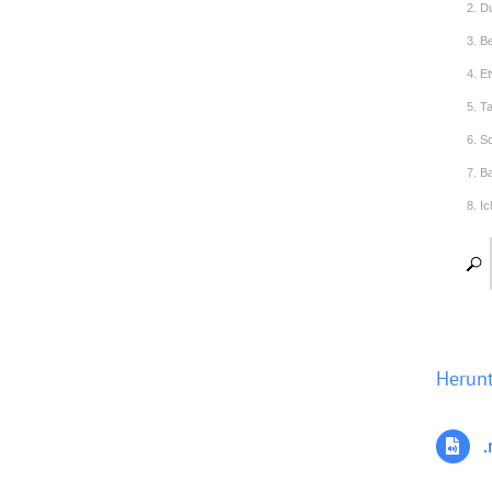
2. Du
3. B
4. Et
5. T
6. 
7. B
8. I
9. T
10. 
11. 
Herun