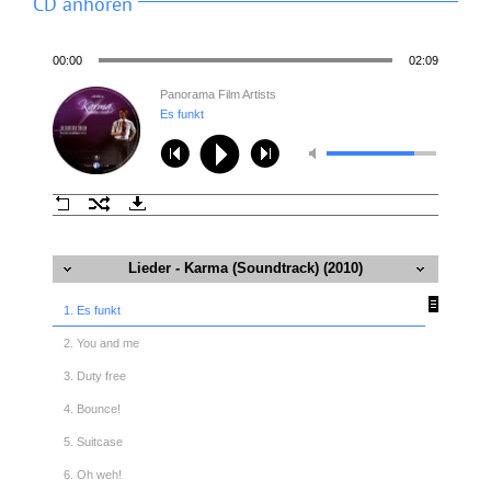
CD anhören
00:00
02:09
Panorama Film Artists
Es funkt
Lieder - Karma (Soundtrack) (2010)
1. Es funkt
2. You and me
3. Duty free
4. Bounce!
5. Suitcase
6. Oh weh!