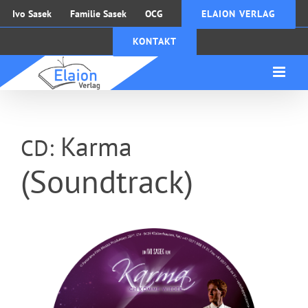
Zum
Ivo Sasek
Familie Sasek
OCG
ELAION VERLAG
Inhalt
KONTAKT
springen
Karma
CD:
(Soundtrack)