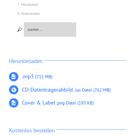
7. Hiswayland
8. Kindeskinder
9. License to umbrella
10. I hear your voice
11. Manchmal
12. Can we live our lives
13. Bounce! Remix
Herunterladen
14. Bist du mein Engel?
.mp3
(715 MB)
15. Amandas Demo
16. Der Mobilfunkturm
CD-Datenträgerabbild
.iso-Datei (762 MB)
17. Versuchung
Cover & Label
.png-Datei (193 KB)
18. Buch des Lebens
19. Wiedersehen
20. Exotische Comedy
Kostenlos bestellen
21. Versöhnung