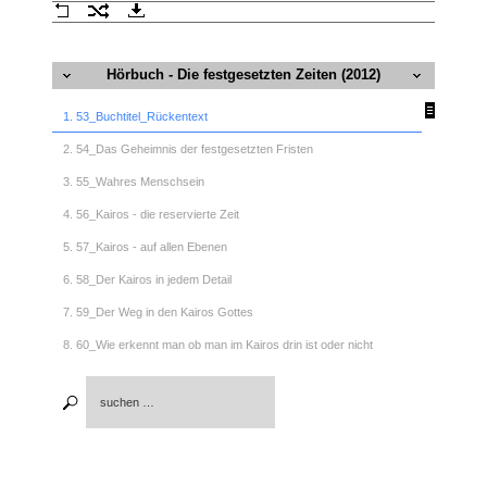
Hörbuch - Die festgesetzten Zeiten (2012)
1. 53_Buchtitel_Rückentext
2. 54_Das Geheimnis der festgesetzten Fristen
3. 55_Wahres Menschsein
4. 56_Kairos - die reservierte Zeit
5. 57_Kairos - auf allen Ebenen
6. 58_Der Kairos in jedem Detail
7. 59_Der Weg in den Kairos Gottes
8. 60_Wie erkennt man ob man im Kairos drin ist oder nicht
9. 61_Schlussbemerkungen