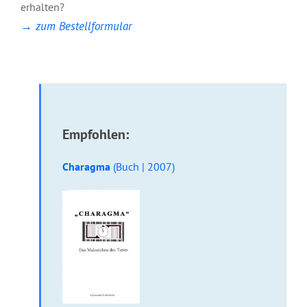
erhalten?
24. 24_Charagma_Das Wesen des Malzeichens
→ zum Bestellformular
25. 25_Charagma_Das Wesen des Malzeichens
26. 26_Charagma_Das Wesen des Malzeichens
27. 27_Charagma_Das Wesen des Malzeichens
28. 28_Charagma_Das sprechende Bild
29. 29_Charagma_Das sprechende Bild
Empfohlen:
30. 30_Charagma_Das sprechende Bild
31. 31_Charagma_Das sprechende Bild
Charagma
(Buch | 2007)
32. 32_Charagma_Das sprechende Bild
33. 33_Charagma_Das sprechende Bild
34. 34_Charagma_Das sprechende Bild
35. 35_Charagma_Das sprechende Bild
36. 36_Charagma_Das sprechende Bild
37. 37_Charagma_Das sprechende Bild
38. 38_Charagma_Das sprechende Bild