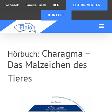
Zum
Ivo Sasek
Familie Sasek
OCG
ELAION VERLAG
Inhalt
KONTAKT
springen
Charagma –
Hörbuch:
Das Malzeichen des
Tieres