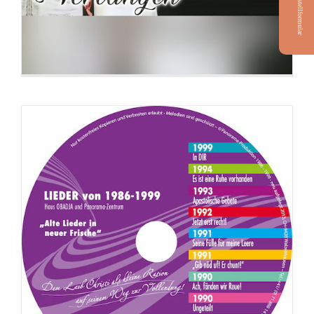
Bestellformular
68. 68_Charagma_Schlussbemerkung
69. 69_Charagma_Schlussfolgerung
70. 70_Charagma_UebergangBotschaft
71. 71_Charagma_Botschaft_2000 Jahre alte Prophezeiungen
72. 01_Charagma_Einleitung
73. 02_Charagma_Vorwort
74. 03_Charagma_Vorsaetzlicher Genozid
75. 04_Charagma_Vorsaetzlicher Genozid
76. 05_Charagma_Vorsaetzlicher Genozid
77. 06_Charagma_Vorsaetzlicher Genozid
78. 07_Charagma_Vorsaetzlicher Genozid
79. 08_Charagma_Vorsaetzlicher Genozid
80. 09_Charagma_Vorsaetzlicher Genozid
CD: Apostolisch Beten (Botschafts-
81. 10_Charagma_Vorsaetzlicher Genozid
Version)
82. 11_Charagma_Vorsaetzlicher Genozid