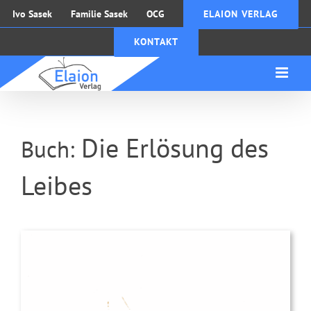
Zum
Ivo Sasek
Familie Sasek
OCG
ELAION VERLAG
Inhalt
KONTAKT
springen
Die Erlösung des
Buch:
Leibes